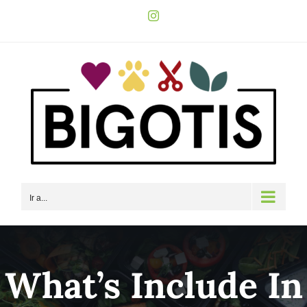
Saltar
Instagram
al
contenido
Ir a...
What’s Include In