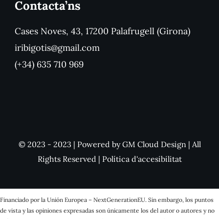
Contacta’ns
Cases Noves, 43, 17200 Palafrugell (Girona)
iribigotis@gmail.com
(+34) 635 710 969
© 2023 - 2023 | Powered by
GM Cloud Design
| All
Rights Reserved |
Política d'accesibilitat
Financiado por la Unión Europea – NextGenerationEU. Sin embargo, los puntos
de vista y las opiniones expresadas son únicamente los del autor o autores y no