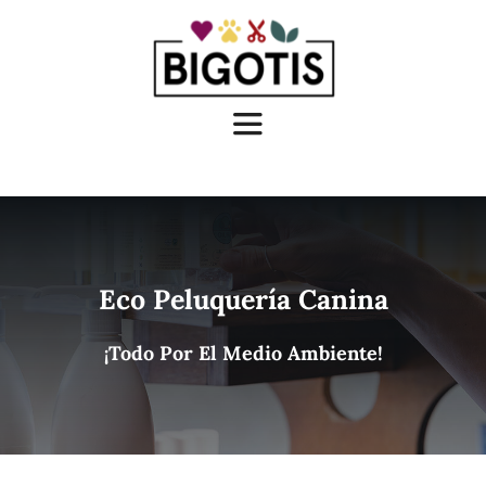
Saltar
al
contenido
Toggle
Navigation
¿Quiénes somos?
Instalaciones
Eco Peluquería Canina
¡Todo Por El Medio Ambiente!
Servicios
Eco peluquería canina